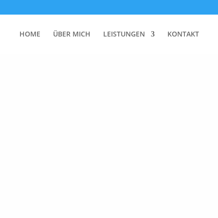
HOME
ÜBER MICH
LEISTUNGEN
KONTAKT
unden
rden. Verfeinern Sie Ihre Suche oder verwenden Sie die Navigatio