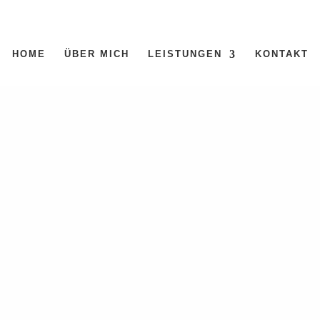
HOME
ÜBER MICH
LEISTUNGEN
KONTAKT
den
en. Verfeinern Sie Ihre Suche oder verwenden Sie die Navigation oben