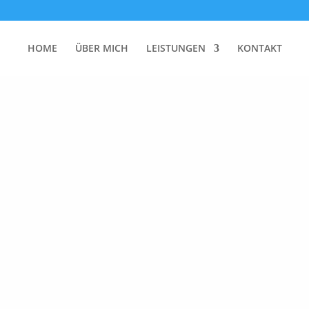
HOME
ÜBER MICH
LEISTUNGEN
KONTAKT
unden
rden. Verfeinern Sie Ihre Suche oder verwenden Sie die Navigatio