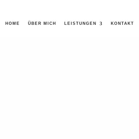
HOME
ÜBER MICH
LEISTUNGEN
KONTAKT
den
en. Verfeinern Sie Ihre Suche oder verwenden Sie die Navigation oben