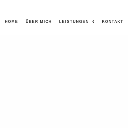
HOME
ÜBER MICH
LEISTUNGEN
KONTAKT
den
en. Verfeinern Sie Ihre Suche oder verwenden Sie die Navigation oben